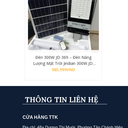
Đèn 300W JD-369 – Đèn Năng
Lượng Mặt Trời Jindian 300W JD-
369
985,999
VND
Mua hàng
THÔNG TIN LIÊN HỆ
CỬA HÀNG TTK
Địa chỉ: 48a Dương Thị Mười, Phường Tân Chánh Hiệp,