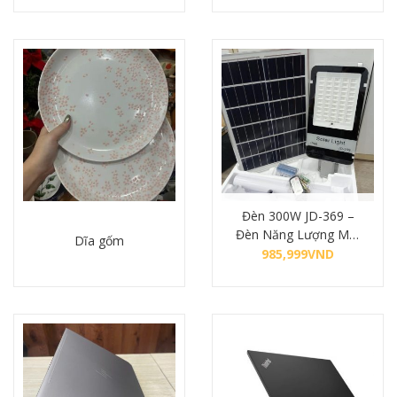
Mua hàng
Mua hàng
Đèn 300W JD-369 –
Đèn Năng Lượng Mặt
Dĩa gốm
Trời Jindian 300W JD-
985,999
VND
369
Mua hàng
Chi tiết