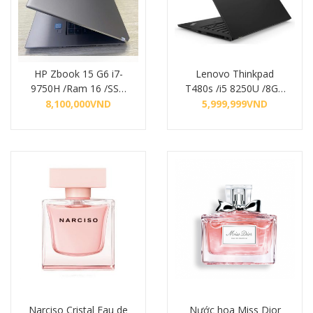
HP Zbook 15 G6 i7-
Lenovo Thinkpad
9750H /Ram 16 /SSD
T480s /i5 8250U /8GB
256GB
/SSD 256GB 14.0 FHD
8,100,000
VND
5,999,999
VND
Mua hàng
Mua hàng
Narciso Cristal Eau de
Nước hoa Miss Dior