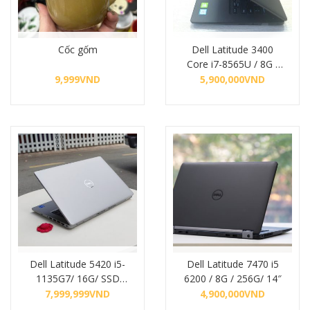
Cốc gốm
Dell Latitude 3400
Core i7-8565U / 8G /
256G/ Vga 2G Mx130/
9,999
VND
5,900,000
VND
14″ HD
Mua hàng
Mua hàng
Dell Latitude 5420 i5-
Dell Latitude 7470 i5
1135G7/ 16G/ SSD
6200 / 8G / 256G/ 14″
256GB/ 14inch FHD
7,999,999
VND
4,900,000
VND